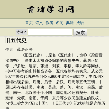
首页
诗文
作者
名句
典籍
成语
旧五代史
作者：
薛居正等
《旧五代史》，原名《五代史》，也称《梁唐晋
汉周书》，是由宋太祖诏令编纂的官修史书。薛居正监
修，卢多逊、扈蒙、张澹、刘兼、李穆、李九龄等同修。
书中可参考的史料相当齐备，五代各朝均有实录。从公元
907年朱温代唐称帝到公元960年北宋王朝建立，中原地区
相继出现后梁、后唐、后晋、后汉、后周等五代王朝，中
原以外存在过吴、南唐、吴越、楚、闽、南汉、前蜀、后
蜀、南平、北汉等十个小国，周边地区还有契丹、吐蕃、
渤海、党项、南诏、于阗、东丹等少数民族建立的政权，
习惯上称之为“五代十国”。《旧五代史》记载的就是这段历
史。