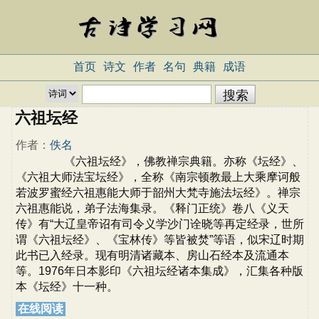
首页
诗文
作者
名句
典籍
成语
六祖坛经
作者：
佚名
《六祖坛经》，佛教禅宗典籍。亦称《坛经》、
《六祖大师法宝坛经》，全称《南宗顿教最上大乘摩诃般
若波罗蜜经六祖惠能大师于韶州大梵寺施法坛经》。禅宗
六祖惠能说，弟子法海集录。《释门正统》卷八《义天
传》有“大辽皇帝诏有司令义学沙门诠晓等再定经录，世所
谓《六祖坛经》、《宝林传》等皆被焚”等语，似宋辽时期
此书已入经录。现有明清诸藏本、房山石经本及流通本
等。1976年日本影印《六祖坛经诸本集成》，汇集各种版
本《坛经》十一种。
在线阅读