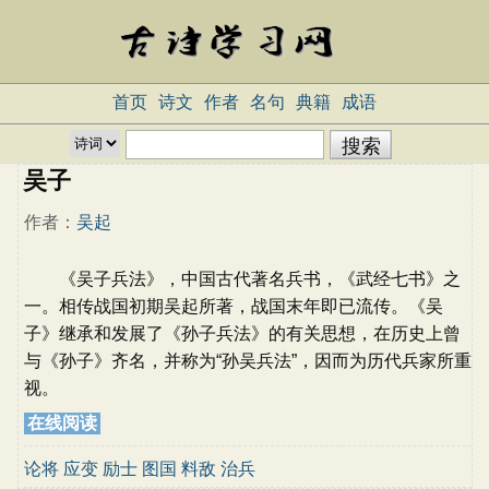
首页
诗文
作者
名句
典籍
成语
吴子
作者：
吴起
《吴子兵法》，中国古代著名兵书，《武经七书》之
一。相传战国初期吴起所著，战国末年即已流传。《吴
子》继承和发展了《孙子兵法》的有关思想，在历史上曾
与《孙子》齐名，并称为“孙吴兵法”，因而为历代兵家所重
视。
在线阅读
论将
应变
励士
图国
料敌
治兵