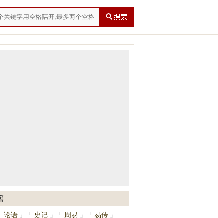
籍
论语
史记
周易
易传
「
」
「
」
「
」
「
」