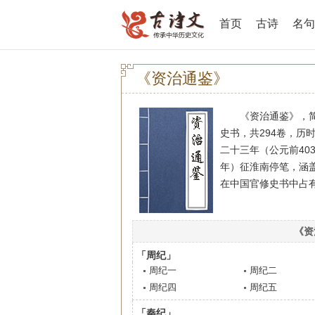
首页
古诗
名句
《资治通鉴》
《资治通鉴》，简称
史书，共294卷，历
二十三年（公元前40
年）征淮南停笔，涵盖
在中国官修史书中占
《资
「周纪」
周纪一
周纪二
周纪四
周纪五
「秦纪」