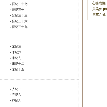
心慵意懒 [xī
晋纪二十七
黄粱梦 [huá
晋纪三十
复车之戒 [fù
晋纪三十三
晋纪三十六
晋纪三十九
宋纪三
宋纪六
宋纪九
宋纪十二
宋纪十五
齐纪三
齐纪六
齐纪九