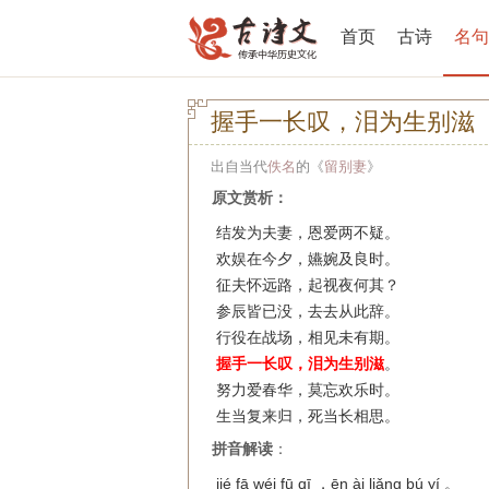
首页
古诗
名句
握手一长叹，泪为生别滋
出自当代
佚名
的《
留别妻
》
原文赏析：
结发为夫妻，恩爱两不疑。
欢娱在今夕，嬿婉及良时。
征夫怀远路，起视夜何其？
参辰皆已没，去去从此辞。
行役在战场，相见未有期。
握手一长叹，泪为生别滋
。
努力爱春华，莫忘欢乐时。
生当复来归，死当长相思。
拼音解读
：
jié fā wéi fū qī ，ēn ài liǎng bú yí 。