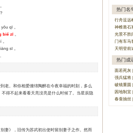
í 。
热门名
 ？
。
行舟逗远
i yǒu qī 。
神椎凿石
 bié zī
。
光景不胜
hí 。
门有车马
xiàng sī 。
天明登前
。
热门成
面若死灰 [mi
强兵猛将 [qi
破镜重圆 [pò
爱到老。和你相爱缠绵陶醉在今夜幸福的时刻，多么
因地制宜 [yī
，不得不起来看看天亮没亮是什么时候了。当星辰隐
春蚕抽丝 [ch
留别妻》，旧传为苏武初出使时留别妻子之作。然而