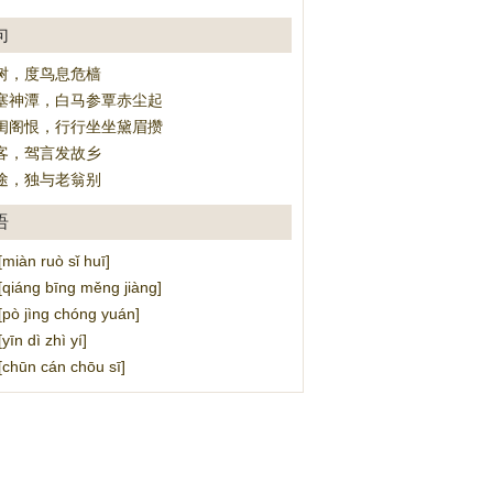
句
树，度鸟息危樯
塞神潭，白马参覃赤尘起
闺阁恨，行行坐坐黛眉攒
客，驾言发故乡
途，独与老翁别
语
àn ruò sǐ huī]
áng bīng měng jiàng]
 jìng chóng yuán]
n dì zhì yí]
ūn cán chōu sī]