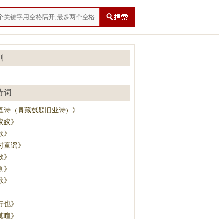
别
诗词
怪诗（胃藏瓠题旧业诗）》
皎皎》
歌》
时童谣》
歌》
则》
歌》
》
行也》
莫喧》