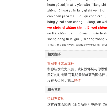
huān yú zài jīn xī ，yàn wǎn jí liáng sh
zhēng fū huái yuǎn lù ，qǐ shì yè hé qí
cān chén jiē yǐ méi ，qù qù cóng cǐ cí 
háng yì zài zhàn chǎng ，xiàng jiàn wè
wò shǒu yī zhǎng tàn ，lèi wéi shēng
nǔ lì ài chūn huá ，mò wàng huān lè s
shēng dāng fù lái guī ，sǐ dāng zhǎng 
※提示：拼音为程序生成，因此多音字的拼音可能不准确
相关翻译
留别妻译文及注释
和你结发成为夫妻，就从没怀疑与你恩
美好的时光呀!可是明天我就要为国远行
没在天边时，我…
详情
相关赏析
留别妻鉴赏
这首诗在徐陵的《玉台新咏》中题作《