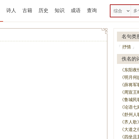
诗人
古籍
历史
知识
成语
查询
名句类
抒情
「
」
佚名的
《东阳夜
《明月何
《薛将军
《周宣王
《鲁城民
《论语七
《舒州人
《齐人歌
《大道之
《四坐且